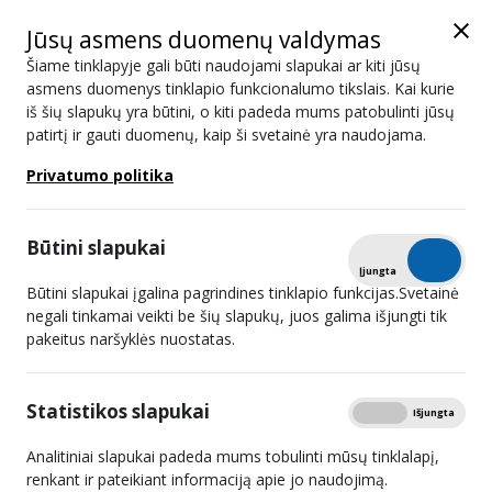
Jūsų asmens duomenų valdymas
Šiame tinklapyje gali būti naudojami slapukai ar kiti jūsų
asmens duomenys tinklapio funkcionalumo tikslais. Kai kurie
iš šių slapukų yra būtini, o kiti padeda mums patobulinti jūsų
Posėdžių darbotvarkės
patirtį ir gauti duomenų, kaip ši svetainė yra naudojama.
Privatumo politika
Paieška
Būtini slapukai
Tikrinti
Įjungta
Išjungta
Būtini slapukai įgalina pagrindines tinklapio funkcijas.Svetainė
2026 m. liepos 01 d.
negali tinkamai veikti be šių slapukų, juos galima išjungti tik
pakeitus naršyklės nuostatas.
2026 m. birželio 18 d.
2026 m. birželio 03 d.
Statistikos slapukai
Rodyti
Įjungta
Išjungta
2026 m. gegužės 27 d.
Analitiniai slapukai padeda mums tobulinti mūsų tinklalapį,
renkant ir pateikiant informaciją apie jo naudojimą.