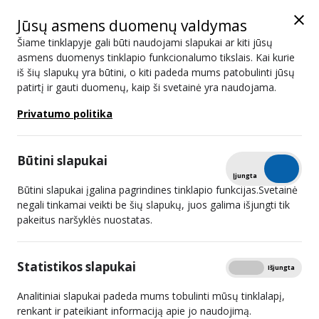
Jūsų asmens duomenų valdymas
Šiame tinklapyje gali būti naudojami slapukai ar kiti jūsų
asmens duomenys tinklapio funkcionalumo tikslais. Kai kurie
iš šių slapukų yra būtini, o kiti padeda mums patobulinti jūsų
Posėdžių darbotvarkės
patirtį ir gauti duomenų, kaip ši svetainė yra naudojama.
Privatumo politika
Paieška
Būtini slapukai
Tikrinti
Įjungta
Išjungta
Būtini slapukai įgalina pagrindines tinklapio funkcijas.Svetainė
2026 m. liepos 01 d.
negali tinkamai veikti be šių slapukų, juos galima išjungti tik
pakeitus naršyklės nuostatas.
2026 m. birželio 18 d.
2026 m. birželio 03 d.
Statistikos slapukai
Rodyti
Įjungta
Išjungta
2026 m. gegužės 27 d.
Analitiniai slapukai padeda mums tobulinti mūsų tinklalapį,
renkant ir pateikiant informaciją apie jo naudojimą.