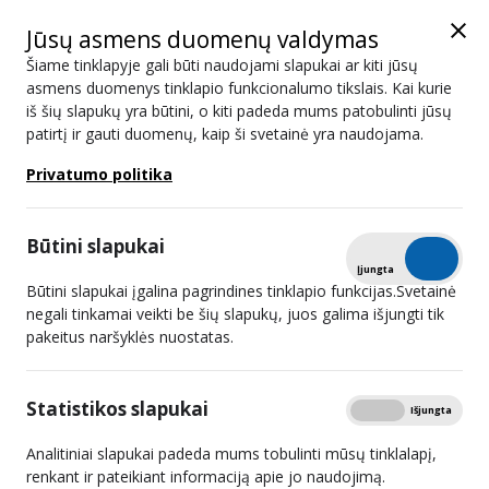
Jūsų asmens duomenų valdymas
Šiame tinklapyje gali būti naudojami slapukai ar kiti jūsų
asmens duomenys tinklapio funkcionalumo tikslais. Kai kurie
iš šių slapukų yra būtini, o kiti padeda mums patobulinti jūsų
Posėdžių darbotvarkės
patirtį ir gauti duomenų, kaip ši svetainė yra naudojama.
Privatumo politika
Paieška
Būtini slapukai
Tikrinti
Įjungta
Išjungta
Būtini slapukai įgalina pagrindines tinklapio funkcijas.Svetainė
2026 m. liepos 01 d.
negali tinkamai veikti be šių slapukų, juos galima išjungti tik
pakeitus naršyklės nuostatas.
2026 m. birželio 18 d.
2026 m. birželio 03 d.
Statistikos slapukai
Rodyti
Įjungta
Išjungta
2026 m. gegužės 27 d.
Analitiniai slapukai padeda mums tobulinti mūsų tinklalapį,
renkant ir pateikiant informaciją apie jo naudojimą.