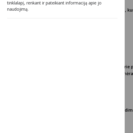
tinklalapį, renkant ir pateikiant informaciją apie jo
naudojimą.
Blokuojami 23 IP adresai, k
Kremliaus propaganda
2024 04 10
RRT kviečia prisijungti prie
dešimtmetis: nė vienas nėr
2024 03 28
Už dezinformacijos skleidi
bauda
2024 03 06