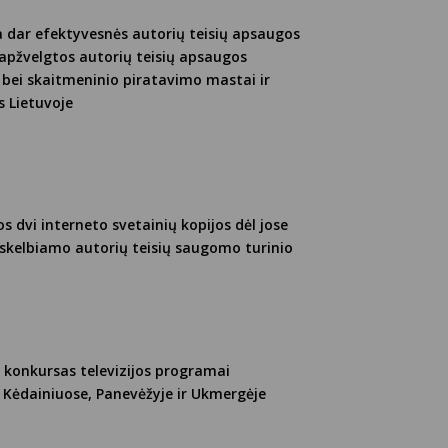
a dar efektyvesnės autorių teisių apsaugos
 apžvelgtos autorių teisių apsaugos
bei skaitmeninio piratavimo mastai ir
s Lietuvoje
s dvi interneto svetainių kopijos dėl jose
 skelbiamo autorių teisių saugomo turinio
 konkursas televizijos programai
i Kėdainiuose, Panevėžyje ir Ukmergėje