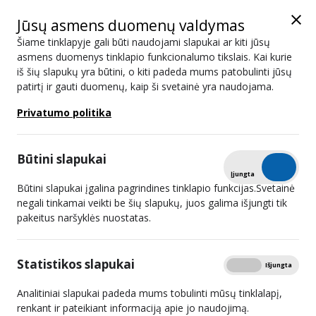
Jūsų asmens duomenų valdymas
Šiame tinklapyje gali būti naudojami slapukai ar kiti jūsų
asmens duomenys tinklapio funkcionalumo tikslais. Kai kurie
iš šių slapukų yra būtini, o kiti padeda mums patobulinti jūsų
Naujienos
patirtį ir gauti duomenų, kaip ši svetainė yra naudojama.
Privatumo politika
Paieška
Būtini slapukai
Išplėstinis filtras
Tikrinti
Įjungta
Išjungta
Būtini slapukai įgalina pagrindines tinklapio funkcijas.Svetainė
negali tinkamai veikti be šių slapukų, juos galima išjungti tik
pakeitus naršyklės nuostatas.
Už nelegaliai parsisiųstus filmus –
baudos
Statistikos slapukai
Rodyti
Įjungta
Išjungta
2024 06 12
Analitiniai slapukai padeda mums tobulinti mūsų tinklalapį,
renkant ir pateikiant informaciją apie jo naudojimą.