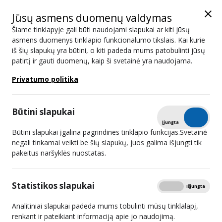
Jūsų asmens duomenų valdymas
Šiame tinklapyje gali būti naudojami slapukai ar kiti jūsų
asmens duomenys tinklapio funkcionalumo tikslais. Kai kurie
iš šių slapukų yra būtini, o kiti padeda mums patobulinti jūsų
Naujienos
patirtį ir gauti duomenų, kaip ši svetainė yra naudojama.
Privatumo politika
Paieška
Būtini slapukai
Išplėstinis filtras
Tikrinti
Įjungta
Išjungta
Būtini slapukai įgalina pagrindines tinklapio funkcijas.Svetainė
negali tinkamai veikti be šių slapukų, juos galima išjungti tik
pakeitus naršyklės nuostatas.
Susumuoti konkursų radijo
programoms transliuoti rezultatai
Statistikos slapukai
Rodyti
Įjungta
Išjungta
2024 02 21
Analitiniai slapukai padeda mums tobulinti mūsų tinklalapį,
renkant ir pateikiant informaciją apie jo naudojimą.