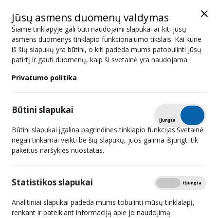
Jūsų asmens duomenų valdymas
Šiame tinklapyje gali būti naudojami slapukai ar kiti jūsų
asmens duomenys tinklapio funkcionalumo tikslais. Kai kurie
iš šių slapukų yra būtini, o kiti padeda mums patobulinti jūsų
Duomenų apie įmonės veiklą teikimas
patirtį ir gauti duomenų, kaip ši svetainė yra naudojama.
Privatumo politika
Administracinė informacija
Spausdinti
Duomenų apie įmonės veiklą teikimas
Būtini slapukai
Visi radijo, televizijos programų transliuotojai, retransliuotojai,
Tikrinti
Įjungta
Išjungta
užsakomųjų audiovizualinės žiniasklaidos ir televizijos programų
Būtini slapukai įgalina pagrindines tinklapio funkcijas.Svetainė
negali tinkamai veikti be šių slapukų, juos galima išjungti tik
ir (ar) atskirų programų platinimo internete paslaugų teikėjai
pakeitus naršyklės nuostatas.
pagal
Lietuvos radijo ir televizijos komisijos 2015 m. rugsėjo 9
d. sprendimą Nr. KS-167
(Lietuvos radijo ir televizijos komisijos
Statistikos slapukai
2019 m. lapkričio 6 d. sprendimo Nr. KS-74 nauja redakcija)
Rodyti
Įjungta
Išjungta
privalo nurodytu sprendimu patvirtintame Informacijos apie
Analitiniai slapukai padeda mums tobulinti mūsų tinklalapį,
veiklą teikimo tvarkos apraše (toliau – Aprašas) nurodytais
renkant ir pateikiant informaciją apie jo naudojimą.